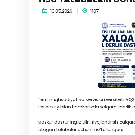
13.05.2026
1107
Termiz iqtisodiyot va servis universiteti AQS
University bilan hamkorlikda xalqaro liderlik a
Mazkur dastur ingliz tilini rivojlantirish, xal
istagan talabalar uchun mo‘ljallangan.