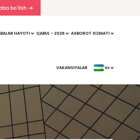
aba bo`lish
BALAR HAYOTI
QABUL - 2026
AXBOROT XIZMATI
VAKANSIYALAR
Uz