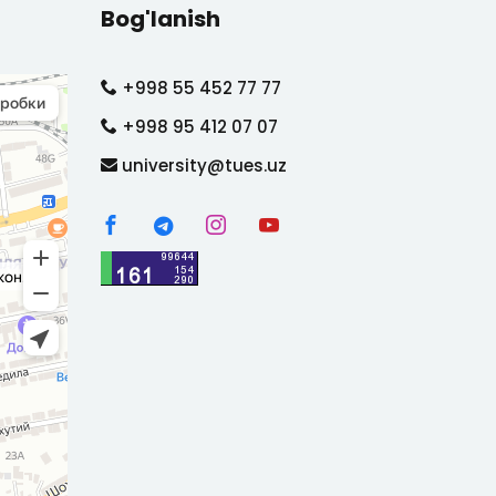
Bog'lanish
+998 55 452 77 77
+998 95 412 07 07
university@tues.uz