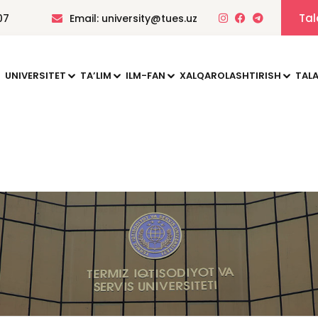
Tal
07
Email: university@tues.uz
UNIVERSITET
TAʼLIM
ILM-FAN
XALQAROLASHTIRISH
TALA