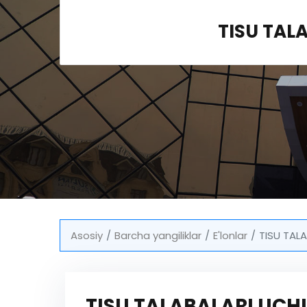
TISU TAL
Asosiy
Barcha yangiliklar
E'lonlar
TISU TAL
TISU TALABALARI UCH