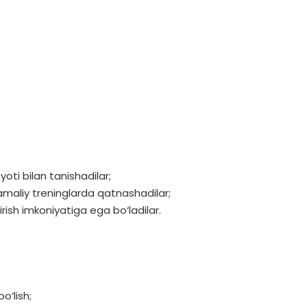
ti bilan tanishadilar;
amaliy treninglarda qatnashadilar;
tirish imkoniyatiga ega bo‘ladilar.
o‘lish;