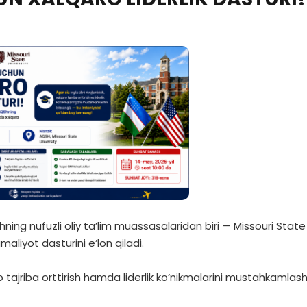
hning nufuzli oliy ta’lim muassasalaridan biri — Missouri State
maliyot dasturini e’lon qiladi.
qaro tajriba orttirish hamda liderlik ko‘nikmalarini mustahkamlash