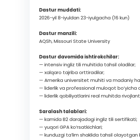
Dastur muddati:
2026-yil 8-iyuldan 23-iyulgacha (16 kun)
Dastur manzili:
AQSh, Missouri State University
Dastur davomida ishtirokchilar:
— intensiv ingliz tili muhitida tahsil oladilar;
— xalqaro tajriba orttiradilar;
— Amerika universitet muhiti va madaniy hayo
— liderlik va professional muloqot bo‘yicha 
— liderlik qobiliyatlarini real muhitda rivojlan
Saralash talablari:
— kamida B2 darajadagi ingliz tili sertifikati;
— yuqori GPA ko‘rsatkichlari;
— kunduzgi ta’lim shaklida tahsil olayotgan b