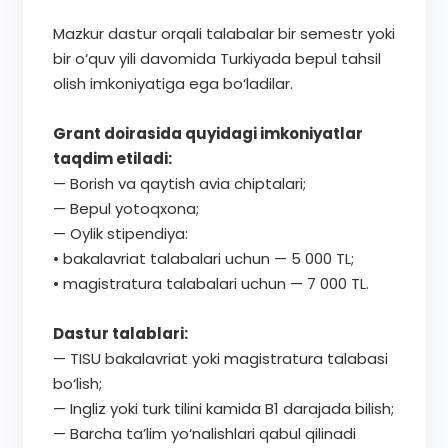
Mazkur dastur orqali talabalar bir semestr yoki
bir o‘quv yili davomida Turkiyada bepul tahsil
olish imkoniyatiga ega bo‘ladilar.
Grant doirasida quyidagi imkoniyatlar
taqdim etiladi:
— Borish va qaytish avia chiptalari;
— Bepul yotoqxona;
— Oylik stipendiya:
• bakalavriat talabalari uchun — 5 000 TL;
• magistratura talabalari uchun — 7 000 TL.
Dastur talablari:
— TISU bakalavriat yoki magistratura talabasi
bo‘lish;
— Ingliz yoki turk tilini kamida B1 darajada bilish;
— Barcha ta’lim yo‘nalishlari qabul qilinadi