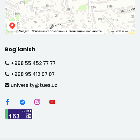
Bog'lanish
+998 55 452 77 77
+998 95 412 07 07
university@tues.uz