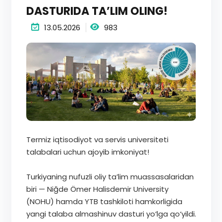
DASTURIDA TA’LIM OLING!
13.05.2026
983
Termiz iqtisodiyot va servis universiteti
talabalari uchun ajoyib imkoniyat!
Turkiyaning nufuzli oliy ta’lim muassasalaridan
biri — Niğde Ömer Halisdemir University
(NOHU) hamda YTB tashkiloti hamkorligida
yangi talaba almashinuv dasturi yo‘lga qo‘yildi.