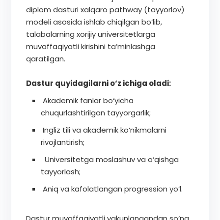
diplom dasturi xalqaro pathway (tayyorlov)
modeli asosida ishlab chiqilgan bo‘lib,
talabalarning xorijiy universitetlarga
muvaffaqiyatli kirishini ta’minlashga
qaratilgan.
Dastur quyidagilarni o‘z ichiga oladi:
Akademik fanlar bo‘yicha
chuqurlashtirilgan tayyorgarlik;
Ingliz tili va akademik ko‘nikmalarni
rivojlantirish;
Universitetga moslashuv va o‘qishga
tayyorlash;
Aniq va kafolatlangan progression yo‘l.
Dastur muvaffaqiyatli yakunlangandan so‘ng,