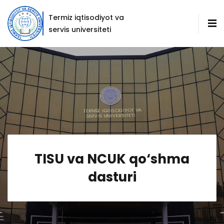
Termiz iqtisodiyot va
servis universiteti
TISU va NCUK qo‘shma
dasturi