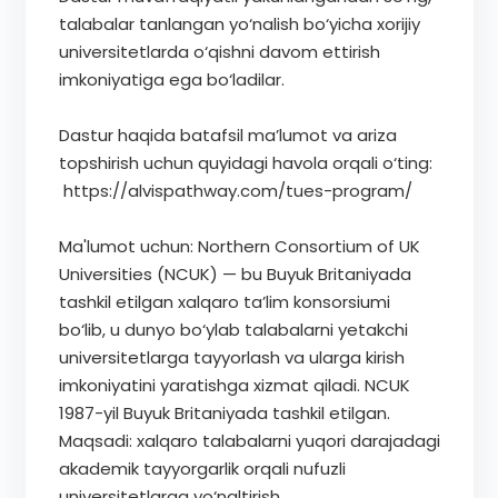
talabalar tanlangan yo‘nalish bo‘yicha xorijiy
universitetlarda o‘qishni davom ettirish
imkoniyatiga ega bo‘ladilar.
Dastur haqida batafsil ma’lumot va ariza
topshirish uchun quyidagi havola orqali o‘ting:
https://alvispathway.com/tues-program/
Ma'lumot uchun: Northern Consortium of UK
Universities (NCUK) — bu Buyuk Britaniyada
tashkil etilgan xalqaro ta’lim konsorsiumi
bo‘lib, u dunyo bo‘ylab talabalarni yetakchi
universitetlarga tayyorlash va ularga kirish
imkoniyatini yaratishga xizmat qiladi. NCUK
1987-yil Buyuk Britaniyada tashkil etilgan.
Maqsadi: xalqaro talabalarni yuqori darajadagi
akademik tayyorgarlik orqali nufuzli
universitetlarga yo‘naltirish.