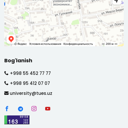
Bog'lanish
+998 55 452 77 77
+998 95 412 07 07
university@tues.uz