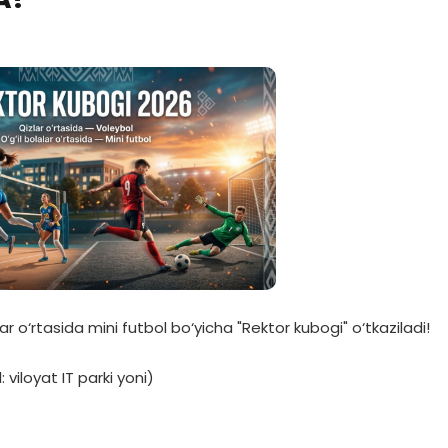
lar o‘rtasida mini futbol bo‘yicha "Rektor kubogi" o‘tkaziladi!
 viloyat IT parki yoni)