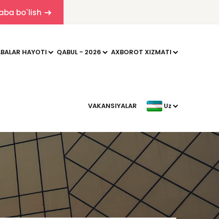
aba bo`lish
BALAR HAYOTI
QABUL - 2026
AXBOROT XIZMATI
VAKANSIYALAR
Uz