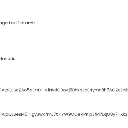
hga taklif etamiz.
rlanadi.
e/1FAIpQLScZAo5eJr4X_o1NvdGBo4j6BhkoJdE4ymn9h7AOZcDN
1FAIpQLSesM51TgySwkIfmE7tTIYW9COexIPKIpJfPI7LqG8y7TXk