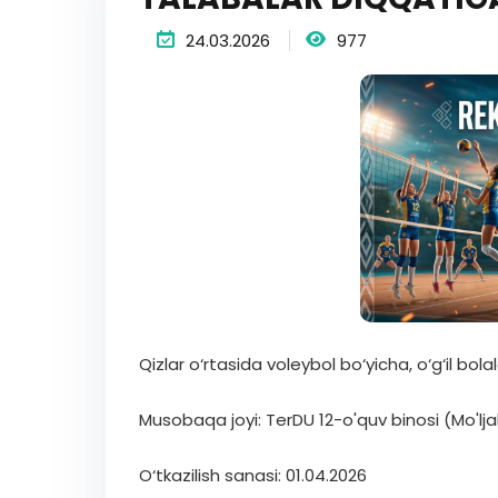
24.03.2026
977
Qizlar o‘rtasida voleybol bo‘yicha, o‘g‘il bola
Musobaqa joyi: TerDU 12-o'quv binosi (Mo'ljal:
O‘tkazilish sanasi: 01.04.2026