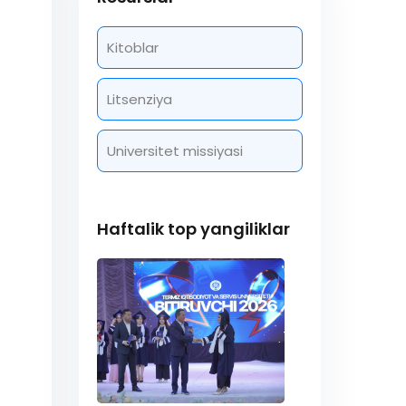
Kitoblar
Litsenziya
Universitet missiyasi
Haftalik top yangiliklar