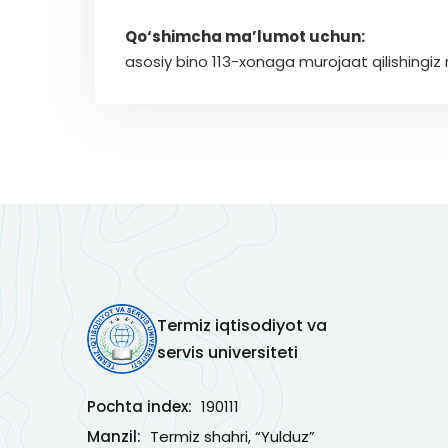
Qo‘shimcha ma’lumot uchun:
asosiy bino 113-xonaga murojaat qilishingiz
Termiz iqtisodiyot va
servis universiteti
Pochta index:
190111
Manzil:
Termiz shahri, “Yulduz”