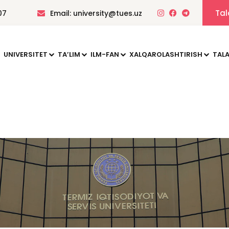
Tal
07
Email: university@tues.uz
UNIVERSITET
TAʼLIM
ILM-FAN
XALQAROLASHTIRISH
TALA