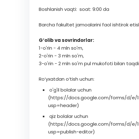
Boshlanish vaqti: soat: 9:00 da
Barcha fakultet jamoalarini faol ishtirok etis
G‘olib va sovrindorlar:
1-o'rin - 4 mln so'm,
2-o'rin - 3 mln so'm,
3-o'rin - 2 mln so'm pul mukofoti bilan taqdi
Ro‘yxatdan o‘tish uchun:
o'g'il bolalar uchun
(https://docs.google.com/forms/d/
usp=header)
qiz bolalar uchun
(https://docs.google.com/forms/d/e/
usp=publish-editor)