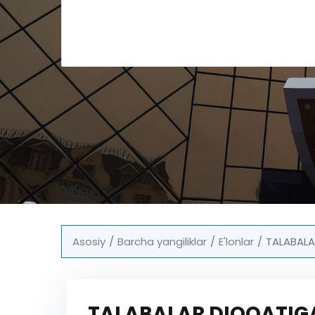
Asosiy
Barcha yangiliklar
E'lonlar
TALABALA
TALABALAR DIQQATIG