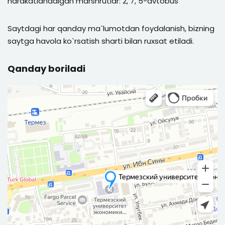
harakatlanadigan marshrutlar: 2, 7, 5-avtobus
Saytdagi har qanday ma`lumotdan foydalanish, bizning
saytga havola ko`rsatish sharti bilan ruxsat etiladi.
Qanday boriladi