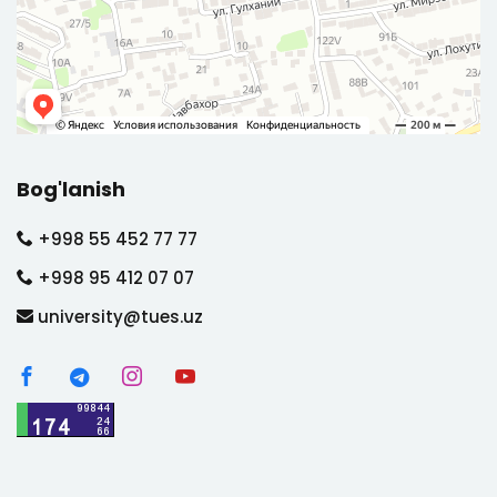
Bog'lanish
+998 55 452 77 77
+998 95 412 07 07
university@tues.uz