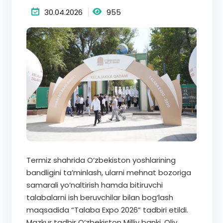
30.04.2026
955
Termiz shahrida O‘zbekiston yoshlarining
bandligini ta’minlash, ularni mehnat bozoriga
samarali yo‘naltirish hamda bitiruvchi
talabalarni ish beruvchilar bilan bog‘lash
maqsadida “Talaba Expo 2026” tadbiri etildi.
Mazkur tadbir O‘zbekiston Milliy banki, Oliy