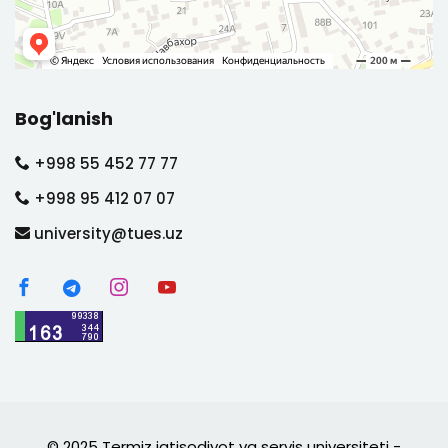
Bog'lanish
+998 55 452 77 77
+998 95 412 07 07
university@tues.uz
© 2025 Termiz iqtisodiyot va servis universiteti -