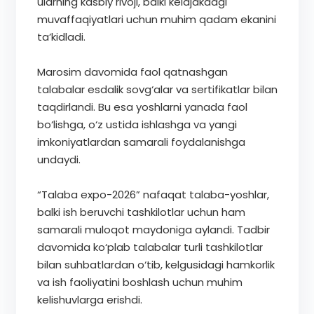
ularning kasbiy rivoji, balki kelajakdagi
muvaffaqiyatlari uchun muhim qadam ekanini
ta’kidladi.
Marosim davomida faol qatnashgan
talabalar esdalik sovg‘alar va sertifikatlar bilan
taqdirlandi. Bu esa yoshlarni yanada faol
bo‘lishga, o‘z ustida ishlashga va yangi
imkoniyatlardan samarali foydalanishga
undaydi.
“Talaba expo-2026” nafaqat talaba-yoshlar,
balki ish beruvchi tashkilotlar uchun ham
samarali muloqot maydoniga aylandi. Tadbir
davomida ko‘plab talabalar turli tashkilotlar
bilan suhbatlardan o‘tib, kelgusidagi hamkorlik
va ish faoliyatini boshlash uchun muhim
kelishuvlarga erishdi.