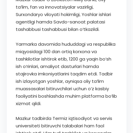
ta’lim, fan va innovatsiyalar vazirligi,
Surxondaryo viloyati hokimligi, Yoshlar ishlari
agentligi hamda Savdo-sanoat palatasi
tashabbusi tashabbusi bilan o‘tkazildi.
Yarmarka davomida hududdagi va respublika
miqyosidagi 100 dan ortiq korxona va
tashkilotlar ishtirok etib, 1200 ga yaqin bo‘sh
ish o‘rinlari, amaliyot dasturlari hamda
stajirovka imkoniyatlarini taqdim etdi. Tadbir
ish izlayotgan yoshlar, ayniqsa oliy ta’lim
muassasalari bitiruvchilari uchun o‘z kasbiy
faoliyatini boshlashda muhim platforma bo‘lib
xizmat qildi.
Mazkur tadbirda Termiz iqtisodiyot va servis
universiteti bitiruvchi talabalari ham faol