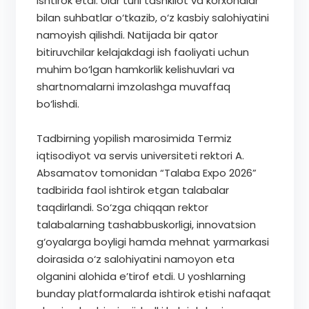
ishtirok etdi. Ular turli tashkilot va korxonalar
bilan suhbatlar o‘tkazib, o‘z kasbiy salohiyatini
namoyish qilishdi. Natijada bir qator
bitiruvchilar kelajakdagi ish faoliyati uchun
muhim bo‘lgan hamkorlik kelishuvlari va
shartnomalarni imzolashga muvaffaq
bo‘lishdi.
Tadbirning yopilish marosimida Termiz
iqtisodiyot va servis universiteti rektori A.
Absamatov tomonidan “Talaba Expo 2026”
tadbirida faol ishtirok etgan talabalar
taqdirlandi. So‘zga chiqqan rektor
talabalarning tashabbuskorligi, innovatsion
g‘oyalarga boyligi hamda mehnat yarmarkasi
doirasida o‘z salohiyatini namoyon eta
olganini alohida e’tirof etdi. U yoshlarning
bunday platformalarda ishtirok etishi nafaqat