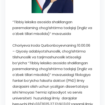
“Tibbiy leksika asosida shakllangan
paremalarning chog‘ishtirma tadqiqi (ingliz va
o‘zbek tillari misolida)” mavzusida
Choriyeva Iroda Qurbonboyevnaning 10.00.06
– Qiyosiy adabiyotshunoslik, chog‘ishtirma
tilshunoslik va tarjimashunoslik ixtisosligi
bo‘yicha “Tibbiy leksika asosida shakllangan
paremalarning chog‘ishtirma tadqiqi (ingliz va
o‘zbek tillari misolida)” mavzusidagi filologiya
fanlari bo‘yicha falsafa doktori (PhD) ilmiy
darajasini olish uchun yozilgan dissertatsiya
ishi himoyasi Termiz iqtisodiyot va servis
universiteti huzuridagi ilmiy darajalar
beruvchi PhD.03/2025.27.12.Fil.13.02 raqamli Ilmiy