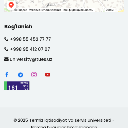
Bog'lanish
+998 55 452 77 77
+998 95 412 07 07
university@tues.uz
© 2025 Termiz iqtisodiyot va servis universiteti -
Barcha huquqlar himoyalangan