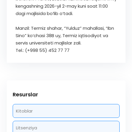
kengashning 2026-yil 2-may kuni soat 11:00
dagi majlisida bo‘lib o‘tadi.
Manzil: Termiz shahar, “Yulduz” mahallasi, “Ibn
Sino” ko‘chasi 38­B uy, Termiz iqtisodiyot va
servis universiteti majlislar zali.
Tel.: (+998 55) 452 77 77
Resurslar
Kitoblar
Litsenziya