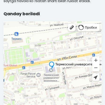
saytga havola ko`rsatish sharti bilan ruxsat etiladi.
Qanday boriladi