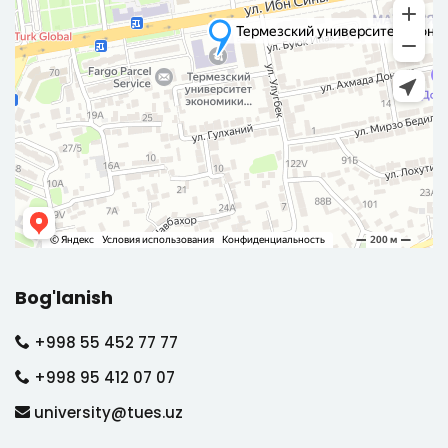
Bog'lanish
+998 55 452 77 77
+998 95 412 07 07
university@tues.uz