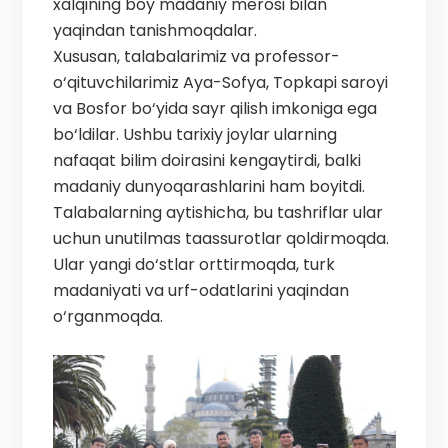
xalqining boy madaniy merosi bilan
yaqindan tanishmoqdalar.
Xususan, talabalarimiz va professor-
o‘qituvchilarimiz Aya-Sofya, Topkapi saroyi
va Bosfor bo‘yida sayr qilish imkoniga ega
bo‘ldilar. Ushbu tarixiy joylar ularning
nafaqat bilim doirasini kengaytirdi, balki
madaniy dunyoqarashlarini ham boyitdi.
Talabalarning aytishicha, bu tashriflar ular
uchun unutilmas taassurotlar qoldirmoqda.
Ular yangi do‘stlar orttirmoqda, turk
madaniyati va urf-odatlarini yaqindan
o‘rganmoqda.