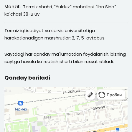
Manzil:
Termiz shahri, “Yulduz” mahallasi, “Ibn Sino”
ko'chasi 38-B uy
Termiz iqtisodiyot va servis universitetiga
harakatlanadigan marshrutlar: 2, 7, 5-avtobus
Saytdagi har qanday ma`lumotdan foydalanish, bizning
saytga havola ko`rsatish sharti bilan ruxsat etiladi.
Qanday boriladi