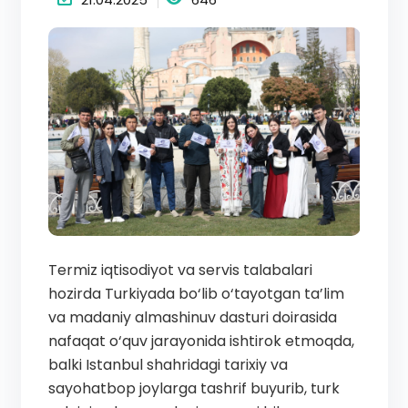
Termiz iqtisodiyot va servis talabalari
hozirda Turkiyada bo‘lib o‘tayotgan ta’lim
va madaniy almashinuv dasturi doirasida
nafaqat o‘quv jarayonida ishtirok etmoqda,
balki Istanbul shahridagi tarixiy va
sayohatbop joylarga tashrif buyurib, turk