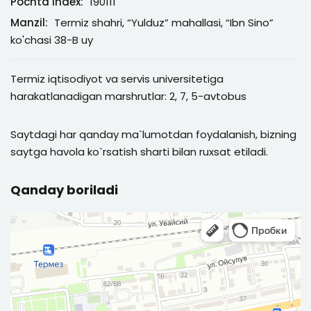
Pochta index:
190111
Manzil:
Termiz shahri, “Yulduz” mahallasi, “Ibn Sino”
ko'chasi 38-B uy
Termiz iqtisodiyot va servis universitetiga
harakatlanadigan marshrutlar: 2, 7, 5-avtobus
Saytdagi har qanday ma`lumotdan foydalanish, bizning
saytga havola ko`rsatish sharti bilan ruxsat etiladi.
Qanday boriladi