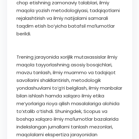
chop etishning zamonaviy talablari, ilmiy
maqola yozish metodologiyasi, tadqiqotlarni
rejalashtirish va ilmiy natijalarni samarali
taqdim etish bo‘yicha batafsil ma’lumotlar
berildi.
Trening jarayonida xorijlik mutaxassislar ilmiy
maqola tayyorlashning asosiy bosqichlari,
mavzu tanlash, ilmiy muammo va tadqiqot
savollarini shakllantirish, metodologik
yondashuvlarni to‘g‘ri belgilash, ilmiy manbalar
bilan ishlash hamda xalqaro ilmiy etika
me’yorlariga rioya qilish masalalariga alohida
to‘xtalib o‘tishdi. Shuningdek, Scopus va
boshqa xalqaro ilmiy ma’lumotlar bazalarida
indekslangan jurnallarni tanlash mezonlari,
maqolalarni ekspertiza jarayonidan