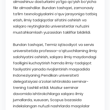
almashinuv dasturlarini yo‘lga qo‘yish bo‘yicha
fikr almashdilar. Bundan tashqari, zamonaviy
ta’lim texnologiyalarini o‘quv jarayoniga tatbiq
etish, ilmiy tadqiqotlar sifatini oshirish va
xalqaro reytinglarda universitetlar nufuzini
mustahkamlash yuzasidan takliflar bildirildi.
Bundan tashqari, Termiz iqtisodiyot va servis
universitetida professor-o‘qituvchilarning ilmiy
salohiyatini oshirish, xalqaro ilmiy maydondagi
faolligini kuchaytirish hamda ilmiy-tadqiqot
faoliyatini yanada rivojlantirish maqsadida
Indoneziyaning Pendikan universiteti
delegatsiyasi a’zolari ishtirokida seminar-
trening tashkil etildi. Mazkur seminar
davomida ishtirokchilarga xalqaro ilmiy
jurnallarda, xususan, Scopus bazasida
indekslangan nufuzli nashrlarda maqolalar