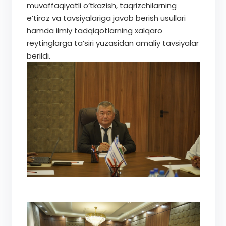
muvaffaqiyatli o‘tkazish, taqrizchilarning
e’tiroz va tavsiyalariga javob berish usullari
hamda ilmiy tadqiqotlarning xalqaro
reytinglarga ta’siri yuzasidan amaliy tavsiyalar
berildi.