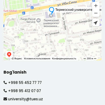
Bog'lanish
+998 55 452 77 77
+998 95 412 07 07
university@tues.uz