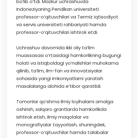
bo‘lib o‘tdi. Mazkur uchrashuvda
Indoneziyaning Pendikan universiteti
professor-o‘qituvchilari va Termiz iqtisodiyot
va servis universiteti rahbariyati hamda
professor-o‘qituvchilari ishtirok etdi.
Uchrashuv davomida ikki oliy ta’lim
muassasasi o‘rtasidagi hamkorlikning bugungi
holati va istiqboldagi yo‘nalishlari muhokama
qilinib, ta’lim, ilm-fan va innovatsiyalar
sohasida yangi imkoniyatlarni yaratish
masalalariga alohida e’tibor qaratildi.
Tomonlar qo‘shma ilmiy loyihalarni amalga
oshirish, xalqaro grantlarda hamkorlikda
ishtirok etish, ilmiy maqolalar va
monografiyalar tayyorlash, shuningdek,
professor-o‘qituvchilar hamda talabalar